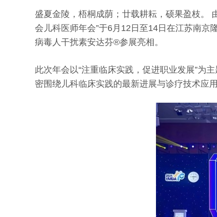
盛夏金陵，梧桐成荫；廿载耕耘，硕果盈枝。 
会儿科医师年会”于6月12日至14日在江苏
病毒人干扰素安达芬®参展亮相。
此次年会以“注重临床实践，促进职业发展”为
密围绕儿科临床实践的最新进展与诊疗技术应