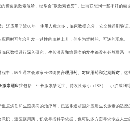
炎的糖皮质激素混淆，经常会“谈激素色变”，进而联想到一些不好的
界被广泛应用了近60年，使用人数众多，临床数据充分，安全性得到验证
在应用时可能会引发一过性的血糖上升，但多为暂时的、可逆的现象。
临床数据进行深入研究，生长激素和糖尿病的发生都没有必然联系，多
过程中，医生通常会跟家长强调要
合理用药、对症用药和定期随访
，这
生长激素适应症
包括：生长激素缺乏症、特发性矮小（ISS）、小胖威利综合
用于重度烧伤和生殖疾病的治疗等，已逐步追赶国外应用生长激素的适应
全意识，遵医嘱用药，积极寻找科学依据，也可以多方面寻求专业人士