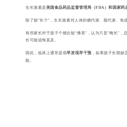
生长激素是
美国食品药品监督管理局（FDA）和国家药
除了能“长个”，生长激素对人体的糖代谢、脂代谢、免
有些家长对于孩子个矮比较“佛系”，认为只是“晚长”
长可能追悔莫及。
因此，临床上通常提倡
早发现早干预
，如果孩子长期缺
险。