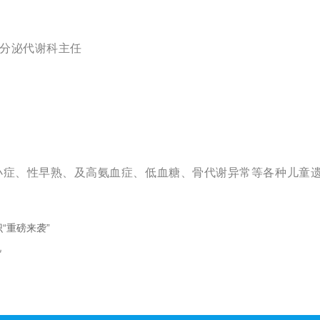
内分泌代谢科主任
小症、性早熟、及高氨血症、低血糖、骨代谢异常等各种儿童
“重磅来袭”
视