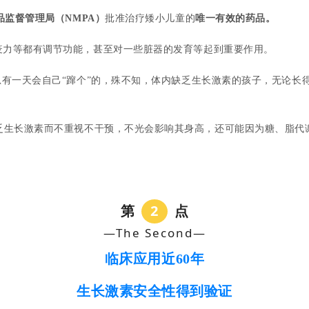
品监督管理局（NMPA）
批准治疗矮小儿童的
唯一有效的药品。
疫力等都有调节功能，甚至对一些脏器的发育等起到重要作用。
，总有一天会自己“蹿个”的，殊不知，体内缺乏生长激素的孩子，无论长
乏生长激素而不重视不干预，不光会影响其身高，还可能因为糖、脂代
第
2
点
—The Second—
临床应用近60年
生长激素安全性得到验证