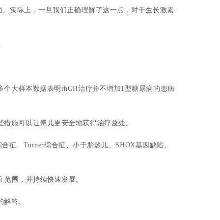
画面。实际上，一旦我们正确理解了这一点，对于生长激素
。
个大样本数据表明rhGH治疗并不增加1型糖尿病的患病
些措施可以让患儿更安全地获得治疗益处。
征、Turner综合征、小于胎龄儿、SHOX基因缺陷、
症范围，并持续快速发展。
的解答。